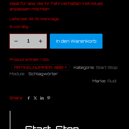
Ideal für alle, die ihr Fahrverhalten individuell
anpassen möchten.
Lieferzeit:
10-15 Werktage
5 vorrätig
Audi
In den Warenkorb
A3
Alternative:
8V
SSA
Module
Produkt enthält: 1
Stk.
Menge
ARTIKELNUMMER:
400-1
Kategorie:
Start Stop
Module
Schlagwörter:
8V
A3
Audi
Module
Marke:
Audi
Off
RS3
S3
SSA
Start Stop
Share
Beschreibung