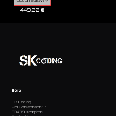
449,00
€
Büro
SK Coding
Am Göhlenbach 55
87439 Kempten