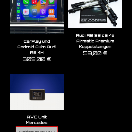
Audi A8 S8 d3 4e
Airmatic Premium
CarPlay und
Koppelstangen
Android Auto Audi
59,00
€
A8 4H
309,00
€
AVC Unit
Mercedes