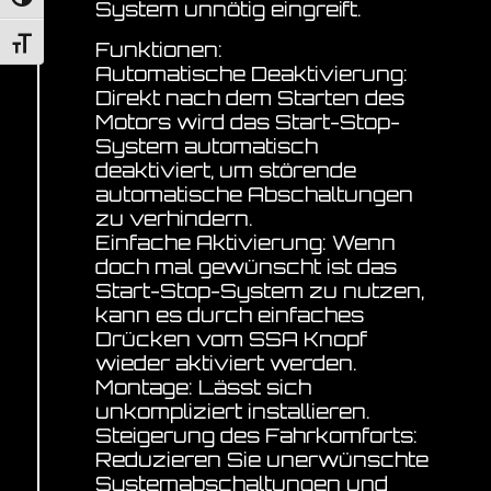
Umschalten auf hohe Kontraste
System unnötig eingreift.
Schrift vergrößern
Funktionen:
Automatische Deaktivierung:
Direkt nach dem Starten des
Motors wird das Start-Stop-
System automatisch
deaktiviert, um störende
automatische Abschaltungen
zu verhindern.
Einfache Aktivierung: Wenn
doch mal gewünscht ist das
Start-Stop-System zu nutzen,
kann es durch einfaches
Drücken vom SSA Knopf
wieder aktiviert werden.
Montage: Lässt sich
unkompliziert installieren.
Steigerung des Fahrkomforts:
Reduzieren Sie unerwünschte
Systemabschaltungen und