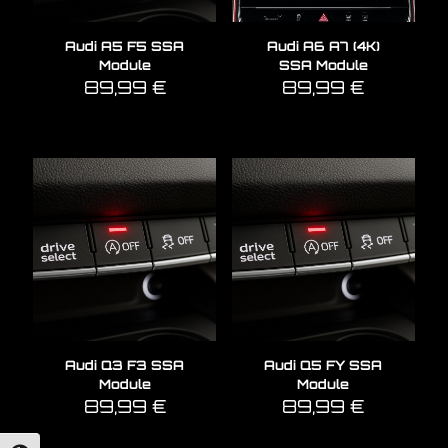
Audi A5 F5 SSA
Audi A6 A7 (4K)
Module
SSA Module
89,99
€
89,99
€
Audi Q3 F3 SSA
Audi Q5 FY SSA
Module
Module
89,99
€
89,99
€