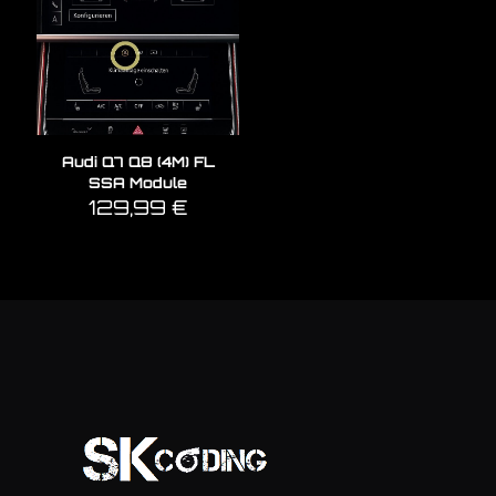
Audi Q7 Q8 (4M) FL
SSA Module
129,99
€