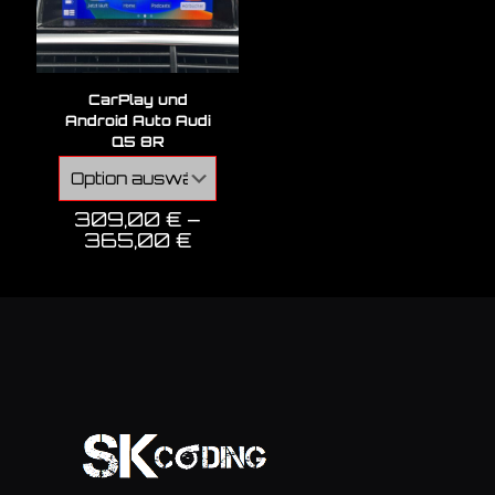
CarPlay und
Android Auto Audi
Q5 8R
309,00
€
–
365,00
€