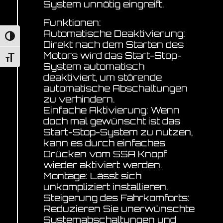
System unnötig eingreift.
Funktionen:
Automatische Deaktivierung:
Umschalten auf hohe Kontraste
Direkt nach dem Starten des
Motors wird das Start-Stop-
Schrift vergrößern
System automatisch
deaktiviert, um störende
automatische Abschaltungen
zu verhindern.
Einfache Aktivierung: Wenn
doch mal gewünscht ist das
Start-Stop-System zu nutzen,
kann es durch einfaches
Drücken vom SSA Knopf
wieder aktiviert werden.
Montage: Lässt sich
unkompliziert installieren.
Steigerung des Fahrkomforts:
Reduzieren Sie unerwünschte
Systemabschaltungen und