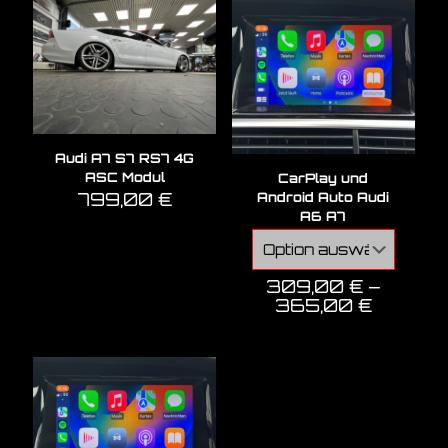
Audi A7 S7 RS7 4G
ASC Modul
CarPlay und
799,00
€
Android Auto Audi
A6 A7
309,00
€
–
365,00
€