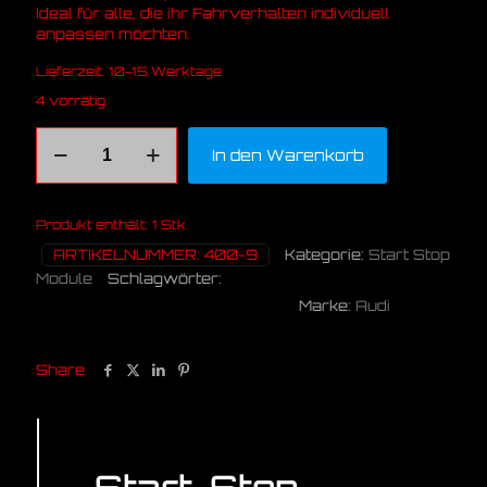
Ideal für alle, die ihr Fahrverhalten individuell
anpassen möchten.
Lieferzeit:
10-15 Werktage
4 vorrätig
Audi
In den Warenkorb
A6
Alternative:
A7
(4K)
SSA
Produkt enthält: 1
Stk.
Module
ARTIKELNUMMER:
400-9
Kategorie:
Start Stop
Menge
Module
Schlagwörter:
4M
Audi
Module
Off
Marke:
Audi
Q7
SQ7
SSA
Start Stop
Share
Beschreibung