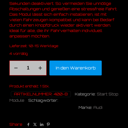
Sekunden deaktiviert. So vermeiden Sie unnötige
Abschaltungen und genießen eine stressfreie Fahrt.
Das Modul lässt sich einfach installieren, ist mit
vielen Fahrzeugen kompatibel und kann bei Bedarf
durch einen Knopfdruck wieder aktiviert werden.
Ideal für alle, die ihr Fahrverhalten individuell
anpassen möchten.
Lieferzeit:
10-15 Werktage
4 vorrätig
Audi
In den Warenkorb
Q7
Alternative:
Q8
(4M)
FL
Produkt enthält: 1
Stk.
SSA
ARTIKELNUMMER:
400-8
Kategorie:
Start Stop
Module
Module
Schlagwörter:
4M
Audi
Module
Off
Menge
Marke:
Audi
Q7
SQ7
SSA
Start Stop
Share