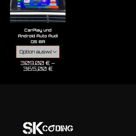
CarPlay und
Android Auto Audi
Q5 8R
309,00
€
–
365,00
€