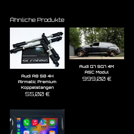
Ähnliche Produkte
Audi Q7 SQ7 4M
ASC Modul
Audi A8 S8 4H
999,00
€
Airmatic Premium
Koppelstangen
55,00
€